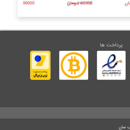
65900 تـومان
99000 تـومان
Converted Pdf
پرداخت ها
ب سان