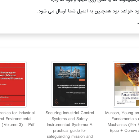
anics for Industrial
Securing Industrial Control
Munson, Young and
and Environmental
Systems and Safety
Fundamentals o
n (Volume 3) - Pdf
Instrumented Systems: A
Mechanics (9th E
practical guide for
Epub + Conevre
safeguarding mission and