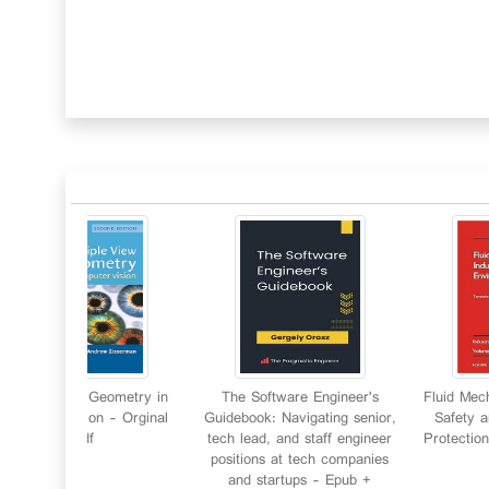
Multiple View Geometry in
The Software Engineer's
Fluid Mech
Computer Vision - Orginal
Guidebook: Navigating senior,
Safety 
Pdf
tech lead, and staff engineer
Protectio
positions at tech companies
and startups - Epub +