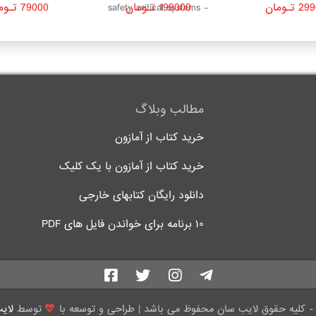
تـومان
199000 تـومان
79000 تـومان
safety critical systems -
Orginal Pdf
مطالب وبلاگ
خرید کتاب از آمازون
خرید کتاب از آمازون با یک کلیک
دانلود رایگان کتابهای خارجی
۱۰ برنامه برای خواندن فایل های PDF
توسط
لای