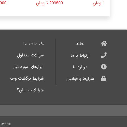
199000 تـومان
299500 تـومان
299000 
خدمات ما
خانه
سوالات متداول
ارتباط با ما
ابزارهای مورد نیاز
درباره ما
شرایط برگشت وجه
شرایط و قوانین
چرا لایب سان؟
©۱۳۹۹ - کلیه حقوق لایب سان محفوظ می باشد | طراحی و توسعه با