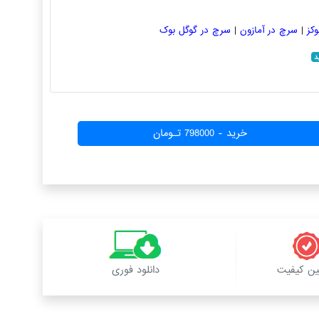
کز
|
سرچ در آمازون
|
سرچ در گوگل بوک
خرید - 798000 تـومان
ن کیفیت
دانلود فوری