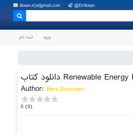
libsan.ir[at]gmail.com
@Drlibsan
ورود
ثبت نام
Renewable Energy Four V
Author:
Bent Sorensen
0 (0)