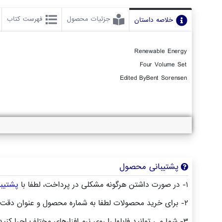
جزئیات محصول
فهرست کتاب
خلاصه داستان
Renewable Energy
Four Volume Set
Edited ByBent Sorensen
پشتیبانی محصول
۱- در صورت داشتن هرگونه مشکلی در پرداخت، لطفا با
پشتیبا
۲- برای خرید محصولات لطفا به شماره محصول و عنوان دقت کنید.
۳- شما می توانید فایلها را روی نرم افزارهای مختلف اجرا کنید(هیچگونه کد یا قفلی روی فایلها وجود ندارد).