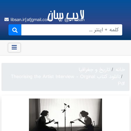
لایب سان
libsan.ir[at]gmail.com
@Drlibsan
خانه
تاریخ و جغرافیا
دانلود کتاب Theorising the Artist Interview - Orginal
Pdf