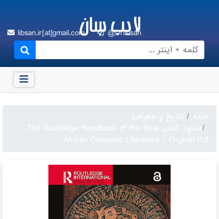
لایب سان
libsan.ir[at]gmail.com
@Drlibsan
خانه
تاریخ و جغرافیا
دانلود کتاب The Routledge Handbook of the New
African Diasporic Literature - Orginal Pdf