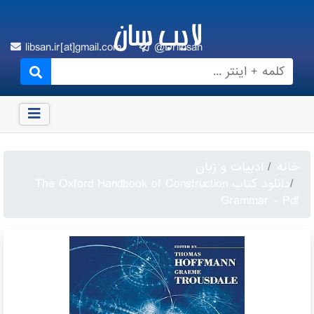
لایب سان
libsan.ir[at]gmail.com
@Drlibsan
خانه
ادبیات و زبان
دانلود کتاب The Oxford Handbook of Construction
Grammar - Pdf