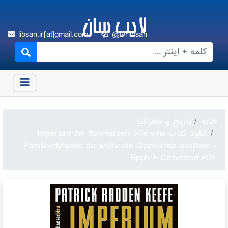
لایب سان
libsan.ir[at]gmail.com
@Drlibsan
خانه
تاریخ و جغرافیا
دانلود کتاب Imperium der Schmerzen: Wie eine
Familiendynastie die weltweite Opioidkrise auslöste -
Epub + Converted PDF