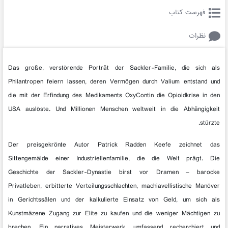
فهرست کتاب
نظرات
Das große, verstörende Porträt der Sackler-Familie, die sich als
Philantropen feiern lassen, deren Vermögen durch Valium entstand und
die mit der Erfindung des Medikaments OxyContin die Opioidkrise in den
USA auslöste. Und Millionen Menschen weltweit in die Abhängigkeit
stürzte.
Der preisgekrönte Autor Patrick Radden Keefe zeichnet das
Sittengemälde einer Industriellenfamilie, die die Welt prägt. Die
Geschichte der Sackler-Dynastie birst vor Dramen – barocke
Privatleben, erbitterte Verteilungsschlachten, machiavellistische Manöver
in Gerichtssälen und der kalkulierte Einsatz von Geld, um sich als
Kunstmäzene Zugang zur Elite zu kaufen und die weniger Mächtigen zu
brechen. Ein narratives Meisterwerk, umfassend recherchiert und