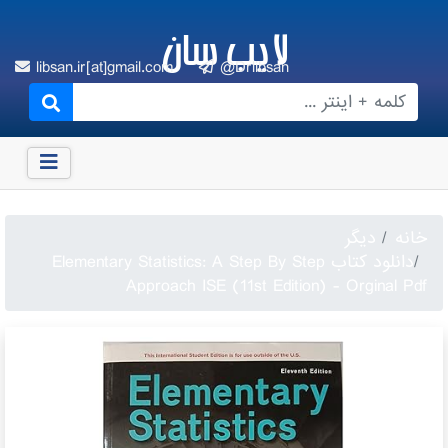
لایب سان
libsan.ir[at]gmail.com
@Drlibsan
خانه
دیگر
دانلود کتاب Elementary Statistics: A Step By Step
Approach ISE (11st Edition) - Orginal Pdf