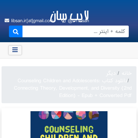
لایب سان
libsan.ir[at]gmail.com
@Drlibsan
خانه
دیگر
دانلود کتاب Counseling Children and Adolescents:
Connecting Theory, Development, and Diversity (2nd
Edition) - Epub + Converted Pdf