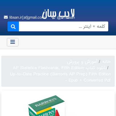
لایب سان
libsan.ir[at]gmail.com
@Drlibsan
خانه
آموزش و پرورش
دانلود کتاب AP Statistics Flashcards, Fifth Edition:
Up-to-Date Practice (Barron's AP Prep) Fifth Edition
- Epub + Converted Pdf