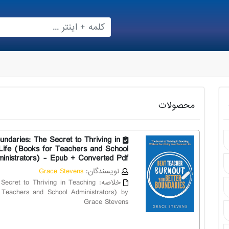
محصولات
ndaries: The Secret to Thriving in
 Life (Books for Teachers and School
inistrators) - Epub + Converted Pdf
نویسندگان:
Grace Stevens
خلاصه:
Secret to Thriving in Teaching
r Teachers and School Administrators) by
Grace Stevens