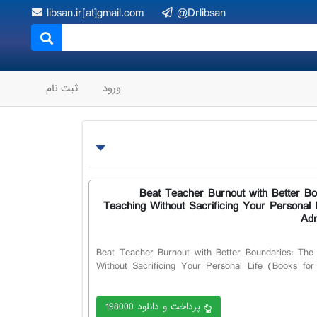
libsan.ir[at]gmail.com
@Drlibsan
ورود
ثبت نام
Beat Teacher Burnout with Better Bou
Teaching Without Sacrificing Your Personal
Adm
Beat Teacher Burnout with Better Boundaries: The 
Without Sacrificing Your Personal Life (Books fo
پرداخت و دانلود 198000